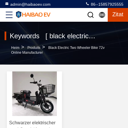
admin@haibaoev.com
86--15857925555
Zitat
Keywords [ black electric two wheeler bike 72v ] Match 1 produits
>
>
Heim
Produits
Black Electric Two Wheeler Bike 72v
Online Manufacturer
Schwarzer elektrischer