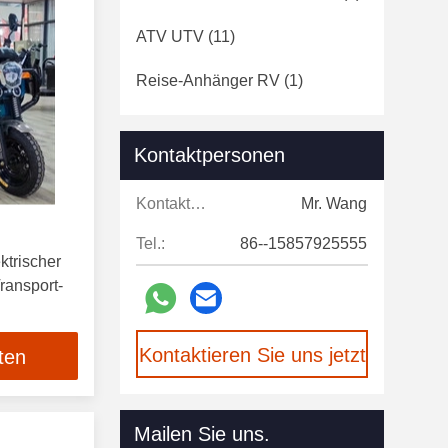
ATV UTV
(11)
Reise-Anhänger RV
(1)
Reisemobil RV Motorhome
(2)
Kontaktpersonen
Elektrisches Lieferungs-Dreirad
(1)
Kontaktpersonen:
Mr. Wang
Elektrisches Hygiene-Fahrzeug
Tel.:
86--15857925555
(1)
ktrischer
ransport-
Kühlkette-Transportfahrzeug
(1)
Kontaktieren Sie uns jetzt
ten
Mailen Sie uns.