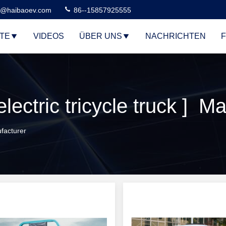
n@haibaoev.com
86--15857925555
TE
VIDEOS
ÜBER UNS
NACHRICHTEN
F
ctric tricycle truck ] Ma
ufacturer