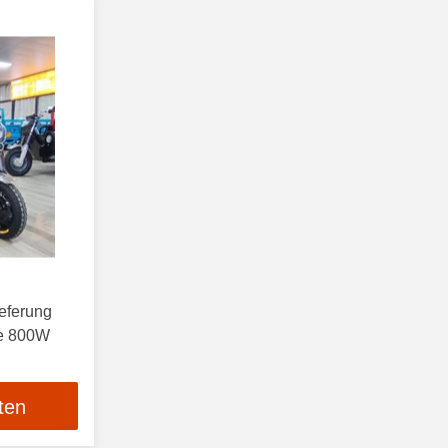
eferung
ke 800W
ten