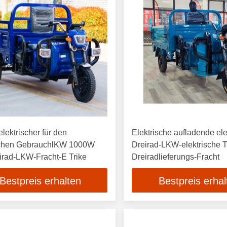
elektrischer für den
Elektrische aufladende ele
schen GebrauchlKW 1000W
Dreirad-LKW-elektrische T
irad-LKW-Fracht-E Trike
Dreiradlieferungs-Fracht
Bestpreis erhalten
Bestpreis erhal