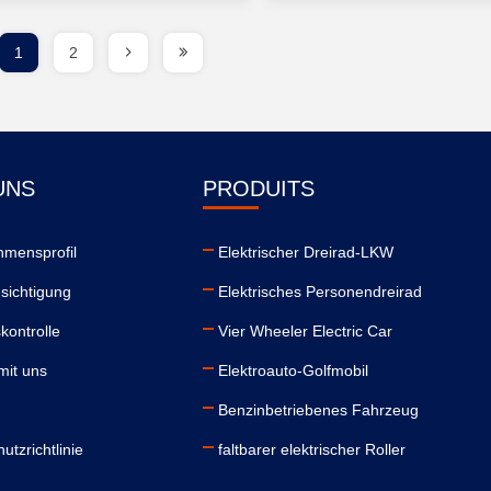
1
2
UNS
PRODUITS
hmensprofil
Elektrischer Dreirad-LKW
sichtigung
Elektrisches Personendreirad
kontrolle
Vier Wheeler Electric Car
mit uns
Elektroauto-Golfmobil
Benzinbetriebenes Fahrzeug
utzrichtlinie
faltbarer elektrischer Roller