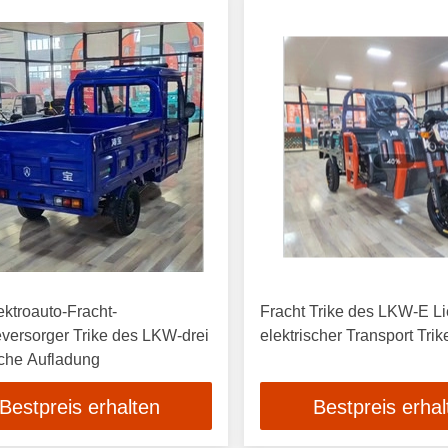
ktroauto-Fracht-
Fracht Trike des LKW-E Li
versorger Trike des LKW-drei
elektrischer Transport Tri
sche Aufladung
Bestpreis erhalten
Bestpreis erhal