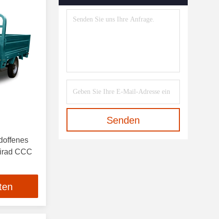
Senden
adoffenes
eirad CCC
ten